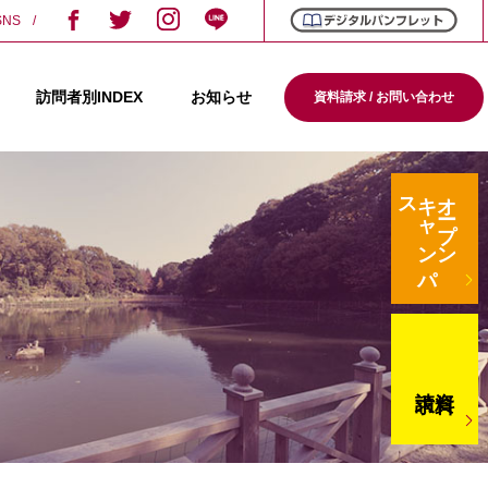
SNS
訪問者別INDEX
お知らせ
資料請求 / お問い合わせ
ス
キ
ャ
ン
パ
オープン
請求
資料