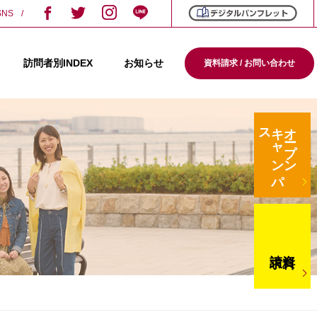
SNS
訪問者別INDEX
お知らせ
資料請求 / お問い合わせ
ス
キ
ャ
ン
パ
オープン
請求
資料