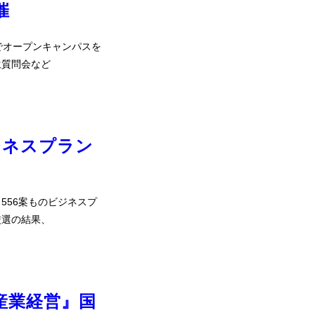
催
でオープンキャンパスを
生質問会など
ジネスプラン
556案ものビジネスプ
厳選の結果、
産業経営』国