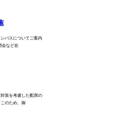
施
ャンパスについてご案内
問会など在
症対策を考慮した配席の
。このため、御