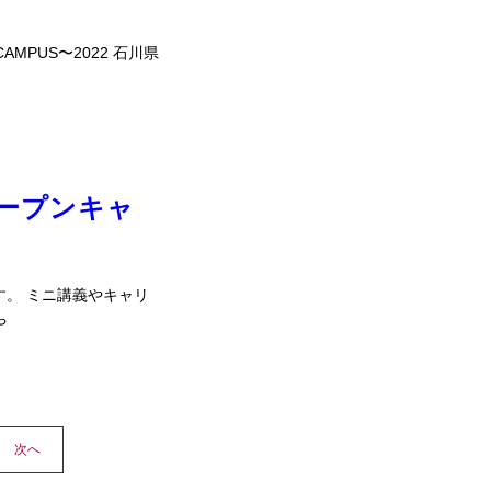
MPUS〜2022 石川県
ープンキャ
す。 ミニ講義やキャリ
や
次へ