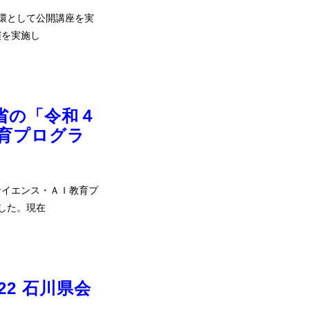
一環として公開講座を実
演を実施し
省の「令和４
育プログラ
サイエンス・ＡＩ教育プ
した。現在
022 石川県会